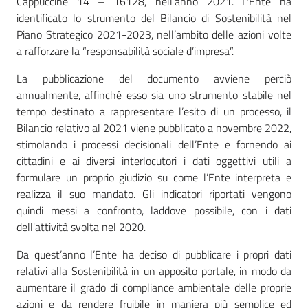
Cappuccine 14 – 16128, nell’anno 2021. L'Ente ha
identificato lo strumento del Bilancio di Sostenibilità nel
Mappa
Piano Strategico 2021-2023, nell’ambito delle azioni volte
degli
a rafforzare la “responsabilità sociale d’impresa”.
stakeholders
La pubblicazione del documento avviene perciò
annualmente, affinché esso sia uno strumento stabile nel
tempo destinato a rappresentare l’esito di un processo, il
Seguici
Bilancio relativo al 2021 viene pubblicato a novembre 2022,
su
stimolando i processi decisionali dell’Ente e fornendo ai
cittadini e ai diversi interlocutori i dati oggettivi utili a
formulare un proprio giudizio su come l’Ente interpreta e
realizza il suo mandato. Gli indicatori riportati vengono
quindi messi a confronto, laddove possibile, con i dati
dell'attività svolta nel 2020.
Da quest’anno l’Ente ha deciso di pubblicare i propri dati
relativi alla Sostenibilità in un apposito portale, in modo da
aumentare il grado di compliance ambientale delle proprie
azioni e da rendere fruibile in maniera più semplice ed