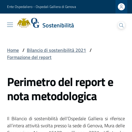
Vai al contenuto
Vai alla navigazione
Vai al footer
Ente Ospedaliero - Ospedali Galliera di Genova
Sostenibilità
Sostenibilità
Ospedali Galliera
Lettera
Home
/
Bilancio di sostenibilità 2021
/
del
Formazione del report
Presidente
Perimetro del report e
Presentazione
del
nota metodologica
direttore
generale
Analisi
Il Bilancio di sostenibilità dell’Ospedale Galliera si riferisce
di
all’intera attività svolta presso la sede di Genova, Mura delle
materialità