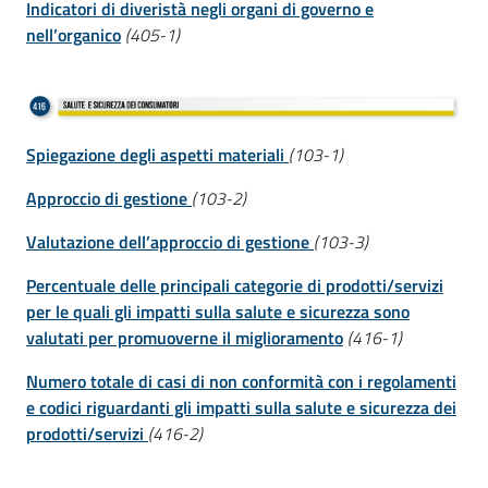
Indicatori di diveristà negli organi di governo e
nell’organico
(405-1)
Spiegazione degli aspetti materiali
(103-1)
Approccio di gestione
(103-2)
Valutazione dell’approccio di gestione
(103-3)
Percentuale delle principali categorie di prodotti/servizi
per le quali gli impatti sulla salute e sicurezza sono
valutati per promuoverne il miglioramento
(416-1)
Numero totale di casi di non conformità con i regolamenti
e codici riguardanti gli impatti sulla salute e sicurezza dei
prodotti/servizi
(416-2)