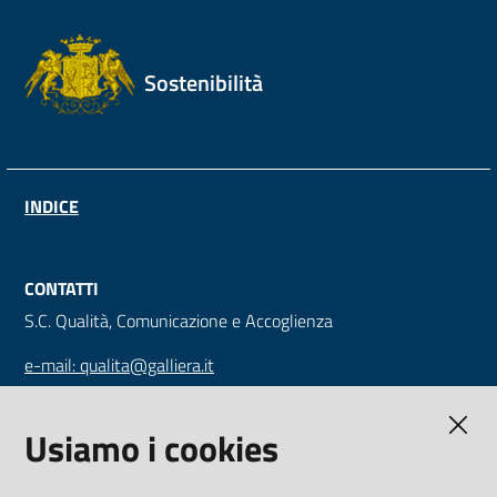
Sostenibilità
INDICE
CONTATTI
S.C. Qualità, Comunicazione e Accoglienza
e-mail: qualita@galliera.it
tel: +39 010 563 2030
Usiamo i cookies
Ente Ospedaliero Ospedali Galliera