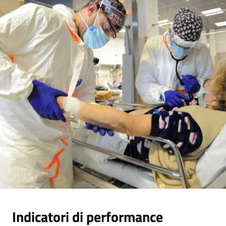
Mappa
degli
stakeholders
Seguici
su
Indicatori di performance