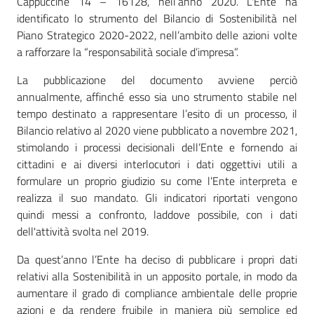
Cappuccine 14 – 16128, nell’anno 2020. L'Ente ha
identificato lo strumento del Bilancio di Sostenibilità nel
Mappa
Piano Strategico 2020-2022, nell’ambito delle azioni volte
degli
a rafforzare la “responsabilità sociale d’impresa”.
Stakeholders
La pubblicazione del documento avviene perciò
annualmente, affinché esso sia uno strumento stabile nel
tempo destinato a rappresentare l’esito di un processo, il
Seguici
Bilancio relativo al 2020 viene pubblicato a novembre 2021,
su
stimolando i processi decisionali dell’Ente e fornendo ai
cittadini e ai diversi interlocutori i dati oggettivi utili a
formulare un proprio giudizio su come l’Ente interpreta e
realizza il suo mandato. Gli indicatori riportati vengono
quindi messi a confronto, laddove possibile, con i dati
dell'attività svolta nel 2019.
Da quest’anno l’Ente ha deciso di pubblicare i propri dati
relativi alla Sostenibilità in un apposito portale, in modo da
aumentare il grado di compliance ambientale delle proprie
azioni e da rendere fruibile in maniera più semplice ed