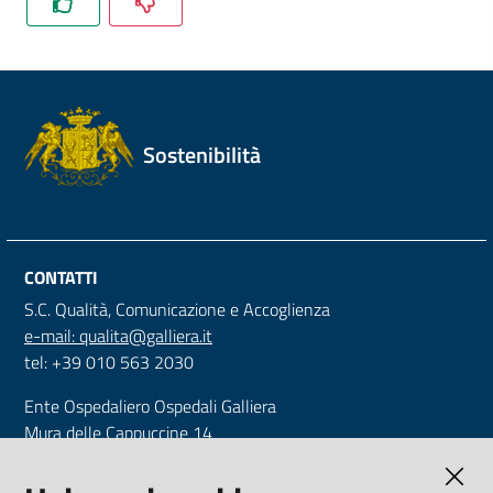
Sostenibilità
CONTATTI
S.C. Qualità, Comunicazione e Accoglienza
e-mail: qualita@galliera.it
tel: +39 010 563 2030
Ente Ospedaliero Ospedali Galliera
Mura delle Cappuccine 14
16128 Genova
Tel. +39 010 56321