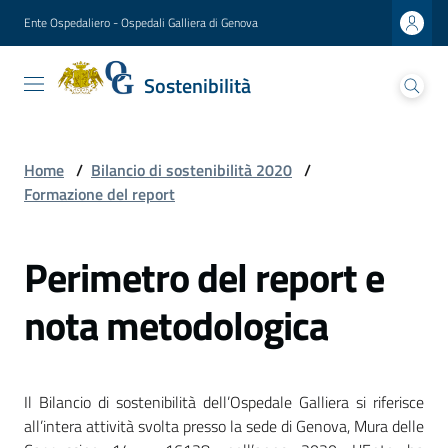
Vai al contenuto
Vai alla navigazione
Vai al footer
Ente Ospedaliero - Ospedali Galliera di Genova
Sostenibilità
Sostenibilità
Ospedali Galliera
Lettera
Home
/
Bilancio di sostenibilità 2020
/
del
Formazione del report
Presidente
Perimetro del report e
Presentazione
del
nota metodologica
Direttore
generale
Analisi
Il Bilancio di sostenibilità dell’Ospedale Galliera si riferisce
di
all’intera attività svolta presso la sede di Genova, Mura delle
materialità