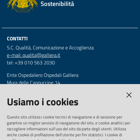
Sostenibilità
CONTATTI
S.C. Qualità, Comunicazione e Accoglienza
e-mail: qualita@galliera.it
tel: +39 010 563 2030
Ente Ospedaliero Ospedali Galliera
Mura delle Cappuccine 14
16128 Genova
Tel. +39 010 56321
Usiamo i cookies
CF e P.IVA: 00557720109
Questo sito utilizza i cookie tecnici di navigazione e di sessione per
www.galliera.it
garantire un miglior servizio di navigazione del sito, e cookie analitici per
raccogliere informazioni sull'uso del sito da parte degli utenti. Utilizza
INDICE
anche cookie di profilazione dell'utente per fini statistici. I cookie di