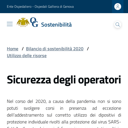
Vai al contenuto
Vai alla navigazione
Vai al footer
Ente Ospedaliero - Ospedali Galliera di Genova
Sostenibilità
Sostenibilità
Ospedali Galliera
Lettera
Home
/
Bilancio di sostenibilità 2020
/
del
Utilizzo delle risorse
Presidente
Sicurezza degli operatori
Presentazione
del
Direttore
generale
Nel corso del 2020, a causa della pandemia non si sono
potuti svolgere corsi in presenza ad eccezione
Analisi
dell'addestramento sul corretto utilizzo dei dipositivi di
di
protezione individuale rivolti alla protezione dal virus SARS-
materialità