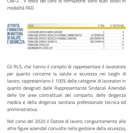
CoV-2 . Il resto dei corsi di formazione sono stati svolti in
modalità FAD.
Mappa
degli
Stakeholders
Seguici
su
Gli RLS, che hanno il compito di rappresentare il lavoratore
per quanto concerne la salute e sicurezza nei luoghi di
lavoro, rappresentano il 100% delle categorie di lavoratori in
quanto designati dalle Rappresentanze Sindacali Aziendali
delle tre aree contrattuali del comparto, delle dirigenza
medica e della dirigenza sanitaria professionale tecnica ed
amministrativa.
Nel corso del 2020 il Datore di lavoro, congiuntamente alle
altre figure aziendali coinvolte nella gestione della sicurezza,