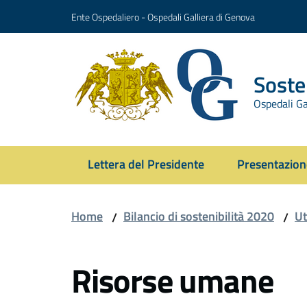
Vai al contenuto
Vai alla navigazione
Vai al footer
Ente Ospedaliero - Ospedali Galliera di Genova
Sosten
Ospedali Ga
Lettera del Presidente
Presentazion
Home
Bilancio di sostenibilità 2020
Ut
/
/
Risorse umane