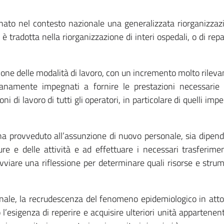
to nel contesto nazionale una generalizzata riorganizzazion
i è tradotta nella riorganizzazione di interi ospedali, o di rep
ne delle modalità di lavoro, con un incremento molto rilevante
dianamente impegnati a fornire le prestazioni necessarie
di lavoro di tutti gli operatori, in particolare di quelli impeg
o ha provveduto all’assunzione di nuovo personale, sia dip
dure e delle attività e ad effettuare i necessari trasferim
avviare una riflessione per determinare quali risorse e str
nale, la recrudescenza del fenomeno epidemiologico in atto,
’esigenza di reperire e acquisire ulteriori unità appartenenti a