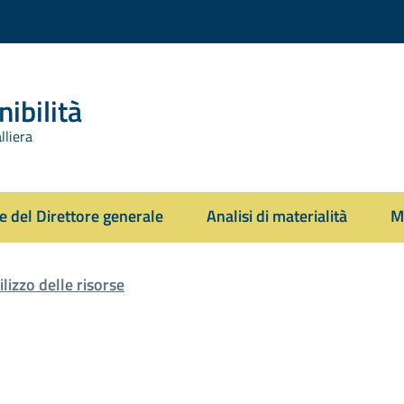
ibilità
lliera
e del Direttore generale
Analisi di materialità
M
ilizzo delle risorse