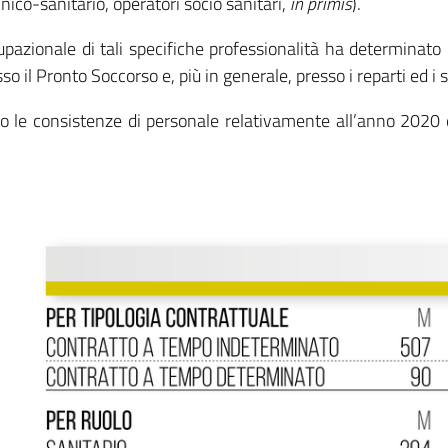
cnico-sanitario, operatori socio sanitari,
in primis
).
zionale di tali specifiche professionalità ha determinato pe
so il Pronto Soccorso e, più in generale, presso i reparti ed i s
ano le consistenze di personale relativamente all’anno 2020 e