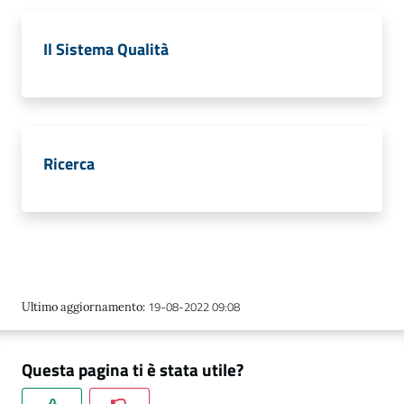
Mappa
Il Sistema Qualità
degli
stakeholders
Seguici
Ricerca
su
19-08-2022 09:08
Ultimo aggiornamento
:
Questa pagina ti è stata utile?