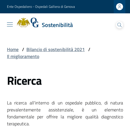
Vai al contenuto
Vai alla navigazione
Vai al footer
Ente Ospedaliero - Ospedali Galliera di Genova
Sostenibilità
Sostenibilità
Ospedali Galliera
Lettera
Home
/
Bilancio di sostenibilità 2021
/
del
Il miglioramento
Presidente
Ricerca
Presentazione
del
direttore
generale
La ricerca all'interno di un ospedale pubblico, di natura
prevalentemente assistenziale, è un elemento
Analisi
fondamentale per offrire la migliore qualità diagnostico
di
terapeutica.
materialità