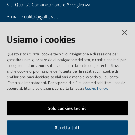
S.C. Qualità, Comunicazione e Accoglienza
e-mail: qualita@galliera.it
tel: +39 010 563 2030
Usiamo i cookies
Ente Ospedaliero Ospedali Galliera
Mura delle Cappuccine 14 16128 Genova
Questo sito utilizza i cookie tecnici di navigazione e di sessione per
garantire un miglior servizio di navigazione del sito, e cookie analitici per
Tel. +39 010 56321 CF e P.IVA: 00557720109
raccogliere informazioni sull'uso del sito da parte degli utenti. Utilizza
anche cookie di profilazione dell'utente per fini statistici. I cookie di
www.galliera.it
profilazione puoi decidere se abilitarli o meno cliccando sul pulsante
'Cambia le impostazioni'. Per saperne di più su come disabilitare i cookie
oppure abilitarne solo alcuni, consulta la nostra
Cookie Policy.
AMMINISTRAZIONE TRASPARENTE
Solo cookies tecnici
COLLEGAMENTO AI SOCIAL
Youtube
Facebook
Accetta tutti