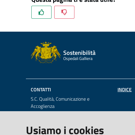
Sostenibilità
Ospedali Galliera
CONTATTI
INDICE
S.C. Qualità, Comunicazione e
Accoglienza
e-mail: qualita@galliera.it
tel: +39 010 563 2030
Usiamo i cookies
Ente Ospedaliero Ospedali Galliera