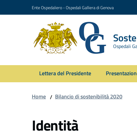
Vai al contenuto
Vai alla navigazione
Vai al footer
Ente Ospedaliero - Ospedali Galliera di Genova
Sosten
Ospedali Ga
Lettera del Presidente
Presentazion
Home
Bilancio di sostenibilità 2020
/
Identità