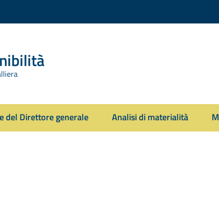
ibilità
lliera
e del Direttore generale
Analisi di materialità
M