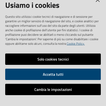
Tel. +39 010 56321
Usiamo i cookies
CF e P.IVA: 00557720109
www.galliera.it
Questo sito utilizza i cookie tecnici di navigazione e di sessione per
garantire un miglior servizio di navigazione del sito, e cookie analitici per
raccogliere informazioni sull'uso del sito da parte degli utenti. Utilizza
INDICE
anche cookie di profilazione dell'utente per fini statistici. I cookie di
profilazione puoi decidere se abilitarli o meno cliccando sul pulsante
'Cambia le impostazioni'. Per saperne di più su come disabilitare i cookie
oppure abilitarne solo alcuni, consulta la nostra
Cookie Policy.
AMMINISTRAZIONE TRASPARENTE
Solo cookies tecnici
COLLEGAMENTO AI SOCIAL
Youtube
Facebook
Accetta tutti
Cambia le impostazioni
Vai alla pagina
Impostazioni cookie