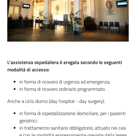
Mappa
degli
Stakeholders
Seguici
su
L’assistenza ospedaliera è erogata secondo le seguenti
modalità di accesso:
in forma di ricovero di urgenza ed emergenza;
in forma di ricovero ordinario programmato.
Anche a ciclo diurno (day hospital - day surgery):
in forma di ospedalizzazione domiciliare, per i pazienti
geriatrici;
in trattamento sanitario obbligatorio, attuato nei casi
e con le modalità espressamente previste dalla legge.