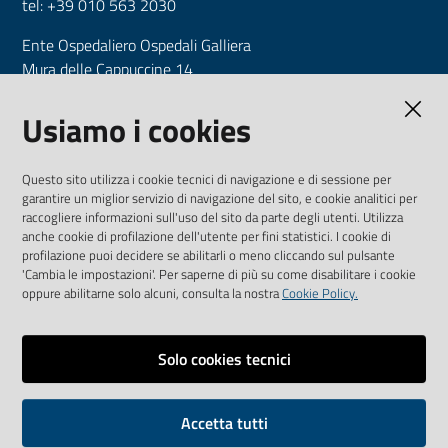
tel: +39 010 563 2030
Ente Ospedaliero Ospedali Galliera
Mura delle Cappuccine 14
16128 Genova
Tel. +39 010 56321
Usiamo i cookies
CF e P.IVA: 00557720109
Questo sito utilizza i cookie tecnici di navigazione e di sessione per
www.galliera.it
garantire un miglior servizio di navigazione del sito, e cookie analitici per
raccogliere informazioni sull'uso del sito da parte degli utenti. Utilizza
INDICE
anche cookie di profilazione dell'utente per fini statistici. I cookie di
profilazione puoi decidere se abilitarli o meno cliccando sul pulsante
'Cambia le impostazioni'. Per saperne di più su come disabilitare i cookie
oppure abilitarne solo alcuni, consulta la nostra
Cookie Policy.
AMMINISTRAZIONE TRASPARENTE
Solo cookies tecnici
COLLEGAMENTO AI SOCIAL
Youtube
Facebook
Accetta tutti