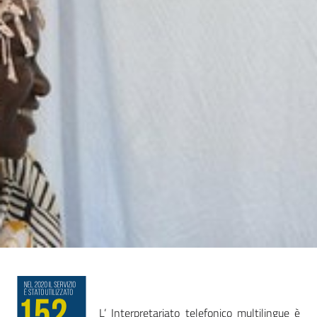
Mappa
degli
Stakeholders
Seguici
su
L’ Interpretariato telefonico multilingue è