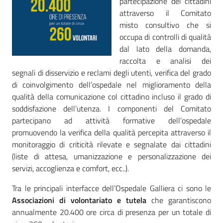
partecipazione dei cittadini
attraverso il Comitato
Mappa
misto consultivo che si
degli
occupa di controlli di qualità
stakeholders
dal lato della domanda,
raccolta e analisi dei
segnali di disservizio e reclami degli utenti, verifica del grado
di coinvolgimento dell’ospedale nel miglioramento della
Seguici
qualità della comunicazione col cittadino incluso il grado di
su
soddisfazione dell’utenza. I componenti del Comitato
partecipano ad attività formative dell’ospedale
promuovendo la verifica della qualità percepita attraverso il
monitoraggio di criticità rilevate e segnalate dai cittadini
(liste di attesa, umanizzazione e personalizzazione dei
servizi, accoglienza e comfort, ecc..).
Tra le principali interfacce dell’Ospedale Galliera ci sono le
Associazioni di volontariato e tutela
che garantiscono
annualmente 20.400 ore circa di presenza per un totale di