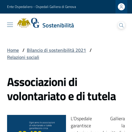
Vai al contenuto
Vai alla navigazione
Vai al footer
Ente Ospedaliero - Ospedali Galliera di Genova
Sostenibilità
Sostenibilità
Ospedali Galliera
Lettera
Home
/
Bilancio di sostenibilità 2021
/
del
Relazioni sociali
Presidente
Associazioni di
Presentazione
del
volontariato e di tutela
direttore
generale
Analisi
L’Ospedale Galliera
di
garantisce la
materialità