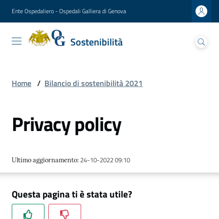
Vai al contenuto
Vai alla navigazione
Vai al footer
Ente Ospedaliero - Ospedali Galliera di Genova
Sostenibilità
Sostenibilità
Ospedali Galliera
Lettera
Home
/
Bilancio di sostenibilità 2021
del
Presidente
Privacy policy
Presentazione
del
direttore
24-10-2022 09:10
Ultimo aggiornamento
:
generale
Analisi
Questa pagina ti è stata utile?
di
materialità