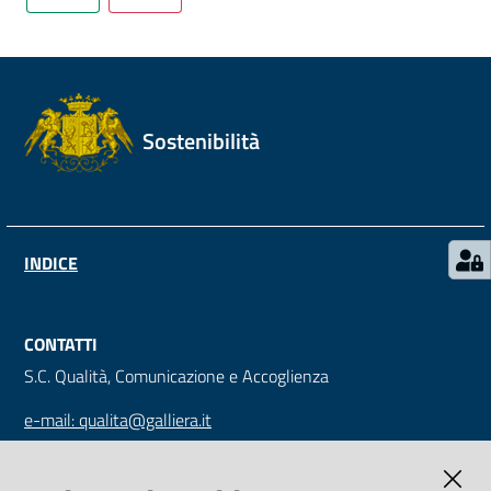
Mappa
degli
stakeholders
Sostenibilità
Seguici
su
INDICE
CONTATTI
S.C. Qualità, Comunicazione e Accoglienza
e-mail: qualita@galliera.it
tel: +39 010 563 2030