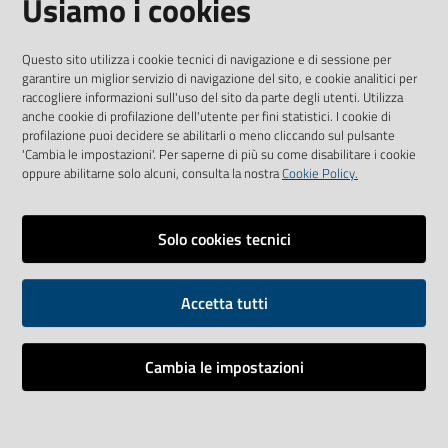
Usiamo i cookies
Ente Ospedaliero Ospedali Galliera
Mura delle Cappuccine 14 16128 Genova
Questo sito utilizza i cookie tecnici di navigazione e di sessione per
garantire un miglior servizio di navigazione del sito, e cookie analitici per
Tel. +39 010 56321 CF e P.IVA: 00557720109
raccogliere informazioni sull'uso del sito da parte degli utenti. Utilizza
anche cookie di profilazione dell'utente per fini statistici. I cookie di
www.galliera.it
profilazione puoi decidere se abilitarli o meno cliccando sul pulsante
'Cambia le impostazioni'. Per saperne di più su come disabilitare i cookie
oppure abilitarne solo alcuni, consulta la nostra
Cookie Policy.
AMMINISTRAZIONE TRASPARENTE
Solo cookies tecnici
COLLEGAMENTO AI SOCIAL
Youtube
Facebook
Accetta tutti
Cambia le impostazioni
Vai alla pagina
Impostazioni cookie