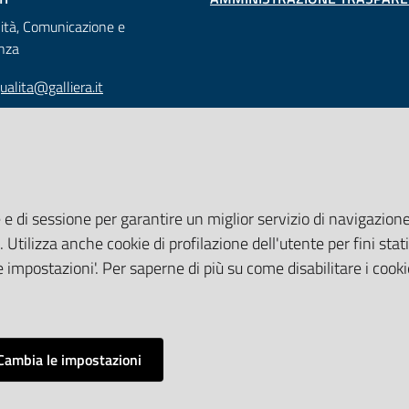
lità, Comunicazione e
nza
ualita@galliera.it
9 010 563 2030
edaliero Ospedali Galliera
lle Cappuccine 14 16128 Genova
 e di sessione per garantire un miglior servizio di navigazione 
 010 56321 CF e P.IVA:
. Utilizza anche cookie di profilazione dell'utente per fini stati
20109
 impostazioni'. Per saperne di più su come disabilitare i cooki
iera.it
Cambia le impostazioni