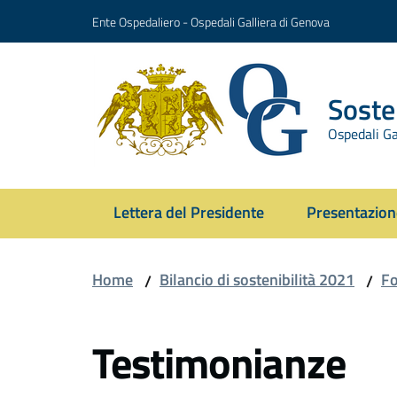
Vai al contenuto
Vai alla navigazione
Vai al footer
Ente Ospedaliero - Ospedali Galliera di Genova
Sosten
Ospedali Ga
Lettera del Presidente
Presentazione
Home
Bilancio di sostenibilità 2021
F
/
/
Testimonianze