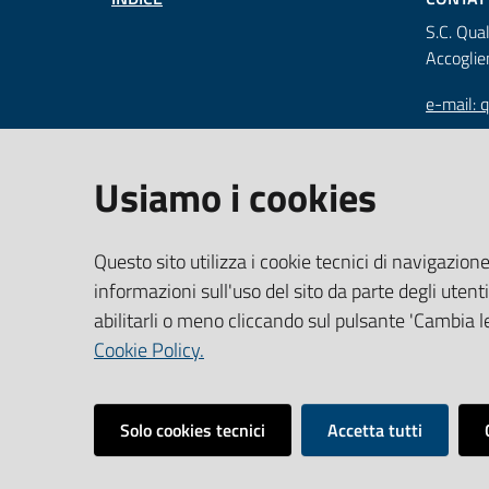
S.C. Qua
Accoglie
e-mail: q
tel: +3
Usiamo i cookies
Ente Osp
Mura de
Questo sito utilizza i cookie tecnici di navigazione
Tel. +39
informazioni sull'uso del sito da parte degli utenti
005577
abilitarli o meno cliccando sul pulsante 'Cambia le
Cookie Policy.
www.gall
Solo cookies tecnici
Accetta tutti
Vai alla pagina
Impostazioni cookie