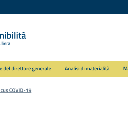
ibilità
lliera
 del direttore generale
Analisi di materialità
Ma
ocus COVID-19