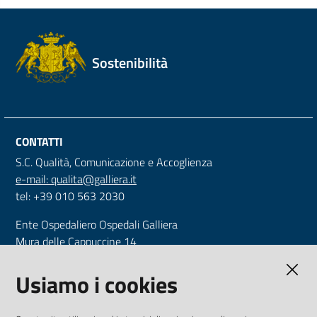
Sostenibilità
CONTATTI
S.C. Qualità, Comunicazione e Accoglienza
e-mail: qualita@galliera.it
tel: +39 010 563 2030
Ente Ospedaliero Ospedali Galliera
Mura delle Cappuccine 14
16128 Genova
Tel. +39 010 56321
Usiamo i cookies
CF e P.IVA: 00557720109