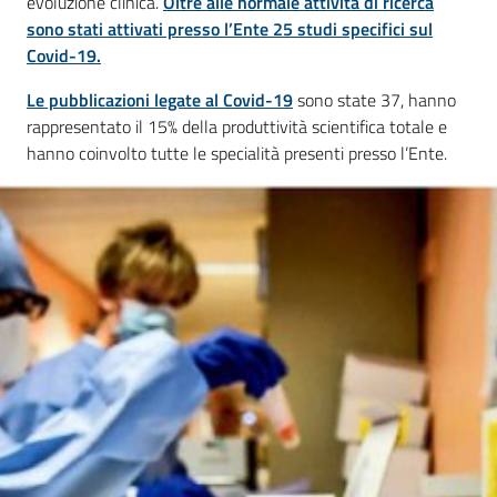
evoluzione clinica.
Oltre alle normale attività di ricerca
sono stati attivati presso l’Ente 25 studi specifici sul
Mappa
Covid-19.
degli
Stakeholders
Le pubblicazioni legate al Covid-19
sono state 37, hanno
rappresentato il 15% della produttività scientifica totale e
hanno coinvolto tutte le specialità presenti presso l’Ente.
Seguici
su