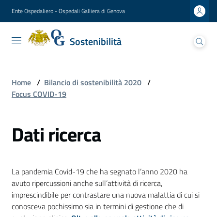
Vai al contenuto
Vai alla navigazione
Vai al footer
Ente Ospedaliero - Ospedali Galliera di Genova
Sostenibilità
Sostenibilità
Ospedali Galliera
Lettera
Home
/
Bilancio di sostenibilità 2020
/
del
Focus COVID-19
Presidente
Dati ricerca
Presentazione
del
Direttore
generale
La pandemia Covid-19 che ha segnato l’anno 2020 ha
avuto ripercussioni anche sull’attività di ricerca,
Analisi
imprescindibile per contrastare una nuova malattia di cui si
di
conosceva pochissimo sia in termini di gestione che di
materialità