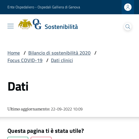
Vai al contenuto
Vai alla navigazione
Vai al footer
Ente Ospedaliero - Ospedali Galliera di Genova
Sostenibilità
Sostenibilità
Ospedali Galliera
Lettera
Home
/
Bilancio di sostenibilità 2020
/
del
Focus COVID-19
/
Dati clinici
Presidente
Dati
Presentazione
del
Direttore
generale
22-09-2022 10:09
Ultimo aggiornamento
:
Analisi
di
Questa pagina ti è stata utile?
materialità