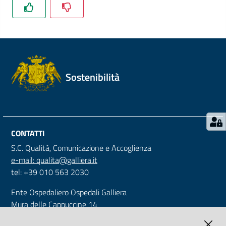
Mappa
degli
Stakeholders
Sostenibilità
Seguici
su
CONTATTI
S.C. Qualità, Comunicazione e Accoglienza
e-mail: qualita@galliera.it
tel: +39 010 563 2030
Ente Ospedaliero Ospedali Galliera
Mura delle Cappuccine 14
16128 Genova