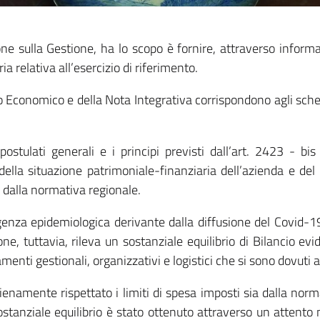
zione sulla Gestione, ha lo scopo è fornire, attraverso infor
 relativa all’esercizio di riferimento.
to Economico e della Nota Integrativa corrispondono agli schem
postulati generali e i principi previsti dall’art. 2423 - bi
ella situazione patrimoniale-finanziaria dell’azienda e del r
 dalla normativa regionale.
genza epidemiologica derivante dalla diffusione del Covid-1
ione, tuttavia, rileva un sostanziale equilibrio di Bilancio e
enti gestionali, organizzativi e logistici che si sono dovuti 
pienamente rispettato i limiti di spesa imposti sia dalla no
n sostanziale equilibrio è stato ottenuto attraverso un attent