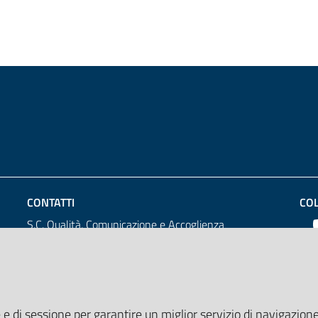
CONTATTI
CO
S.C. Qualità, Comunicazione e Accoglienza
e-mail: qualita@galliera.it
tel: +39 010 563 2030
 e di sessione per garantire un miglior servizio di navigazione 
Ente Ospedaliero Ospedali Galliera Mura delle