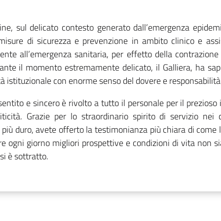
nfine, sul delicato contesto generato dall’emergenza epide
misure di sicurezza e prevenzione in ambito clinico e assis
te all’emergenza sanitaria, per effetto della contrazione d
stante il momento estremamente delicato, il Galliera, ha sap
vità istituzionale con enorme senso del dovere e responsabilità
ntito e sincero è rivolto a tutto il personale per il prezioso 
icità. Grazie per lo straordinario spirito di servizio nei
iù duro, avete offerto la testimonianza più chiara di come la
re ogni giorno migliori prospettive e condizioni di vita non si
i è sottratto.