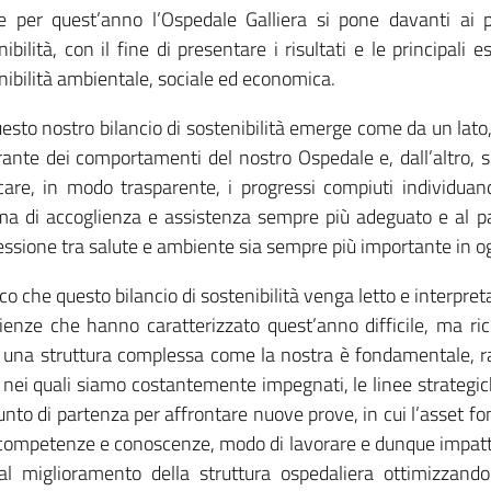
 per quest’anno l’Ospedale Galliera si pone davanti ai pr
nibilità, con il fine di presentare i risultati e le principali
nibilità ambientale, sociale ed economica.
esto nostro bilancio di sostenibilità emerge come da un lato,
rante dei comportamenti del nostro Ospedale e, dall’altro, 
icare, in modo trasparente, i progressi compiuti individua
ma di accoglienza e assistenza sempre più adeguato e al p
ssione tra salute e ambiente sia sempre più importante in og
co che questo bilancio di sostenibilità venga letto e interpret
ienze che hanno caratterizzato quest’anno difficile, ma r
 per una struttura complessa come la nostra è fondamentale,
si nei quali siamo costantemente impegnati, le linee strate
punto di partenza per affrontare nuove prove, in cui l’asset f
à, competenze e conoscenze, modo di lavorare e dunque impatt
e al miglioramento della struttura ospedaliera ottimizzando