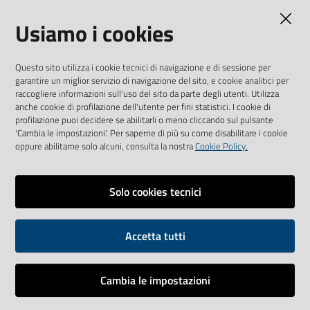
CONTATTI
Usiamo i cookies
S.C. Qualità, Comunicazione e Accoglienza
e-mail: qualita@galliera.it
Questo sito utilizza i cookie tecnici di navigazione e di sessione per
garantire un miglior servizio di navigazione del sito, e cookie analitici per
tel: +39 010 563 2030
raccogliere informazioni sull'uso del sito da parte degli utenti. Utilizza
anche cookie di profilazione dell'utente per fini statistici. I cookie di
Ente Ospedaliero Ospedali Galliera Mura delle Cappuccine 14
profilazione puoi decidere se abilitarli o meno cliccando sul pulsante
16128 Genova Tel. +39 010 56321 CF e P.IVA:
'Cambia le impostazioni'. Per saperne di più su come disabilitare i cookie
00557720109
oppure abilitarne solo alcuni, consulta la nostra
Cookie Policy.
www.galliera.it
Solo cookies tecnici
COLLEGAMENTO AI SOCIAL
Youtube
Facebook
Accetta tutti
Cambia le impostazioni