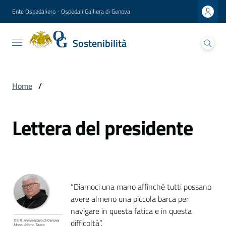
Vai al contenuto
Vai alla navigazione
Vai al footer
Ente Ospedaliero - Ospedali Galliera di Genova
Sostenibilità
Sostenibilità
Ospedali Galliera
Home
/
Seguici
su
Lettera del presidente
“Diamoci una mano affinché tutti possano
avere almeno una piccola barca per
navigare in questa fatica e in questa
difficoltà”.