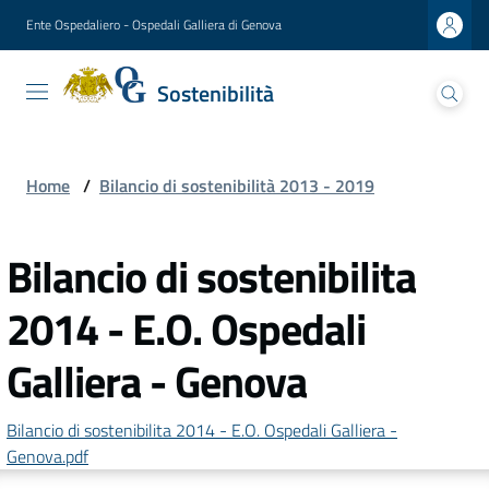
Vai al contenuto
Vai alla navigazione
Vai al footer
Ente Ospedaliero - Ospedali Galliera di Genova
Sostenibilità
Sostenibilità
Ospedali Galliera
Home
/
Bilancio di sostenibilità 2013 - 2019
Seguici
su
Bilancio di sostenibilita
2014 - E.O. Ospedali
Galliera - Genova
Bilancio di sostenibilita 2014 - E.O. Ospedali Galliera -
Genova.pdf